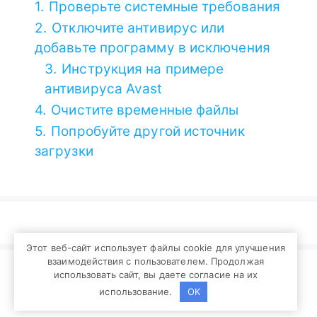
1.
Проверьте системные требования
2.
Отключите антивирус или
добавьте программу в исключения
3.
Инструкция на примере
антивируса Avast
4.
Очистите временные файлы
5.
Попробуйте другой источник
загрузки
Этот веб-сайт использует файлы cookie для улучшения
взаимодействия с пользователем. Продолжая
© 2026 zonadown.ru - Фан сайт популярного
использовать сайт, вы даете согласие на их
торрент клиента. Официальный сайт w1.zona.pub.
использование.
OK
Политика конфиденциальности
|
Контакты