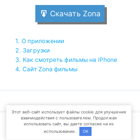
Скачать Zona
1.
О приложении
2.
Загрузки
3.
Как смотреть фильмы на iPhone
4.
Сайт Zona фильмы
Этот веб-сайт использует файлы cookie для улучшения
взаимодействия с пользователем. Продолжая
© 2026 zonadown.ru - Фан сайт популярного
использовать сайт, вы даете согласие на их
торрент клиента. Официальный сайт w1.zona.pub.
использование.
OK
Политика конфиденциальности
|
Контакты