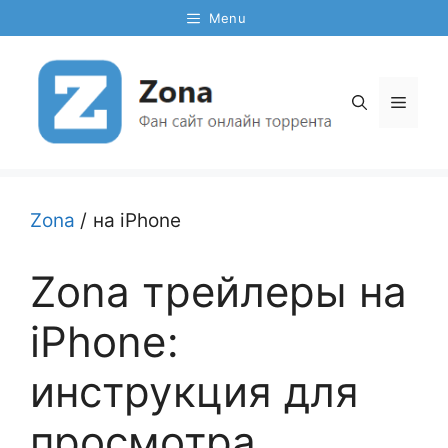
Перейти
Menu
к
содержимому
Мен
Zona
/
на iPhone
Zona трейлеры на
iPhone:
инструкция для
просмотра