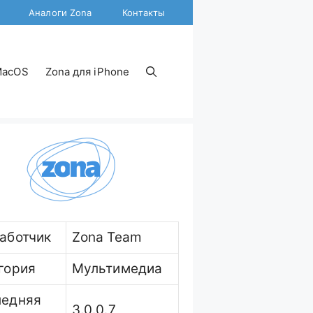
Аналоги Zona
Контакты
MacOS
Zona для iPhone
аботчик
Zona Team
гория
Мультимедиа
ледняя
3.0.0.7