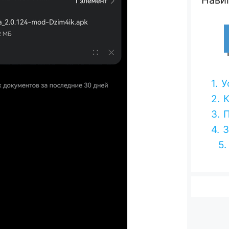
1.
У
2.
3.
4.
З
5.