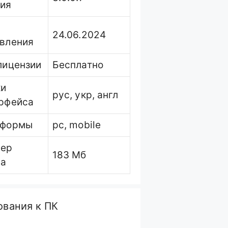
сия
24.06.2024
вления
лицензии
Бесплатно
ки
рус, укр, англ
рфейса
тформы
pc, mobile
мер
183 Мб
ла
ования к ПК