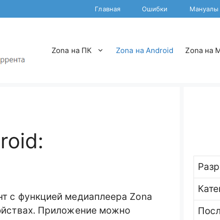
Главная
Ошибки
Мануалы
Zona на ПК
Zona на Android
Zona на 
roid:
Разр
Кате
нт с функцией медиаплеера Zona
ройствах. Приложение можно
Пос