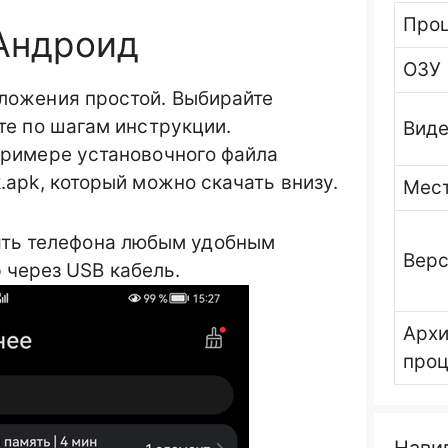
Про
 Андроид
ОЗУ
ложения простой. Выбирайте
те по шагам инструкции.
Виде
примере установочного файла
.apk, который можно скачать внизу.
Мест
ять телефона любым удобным
Вер
 через USB кабель.
Архи
про
Нави