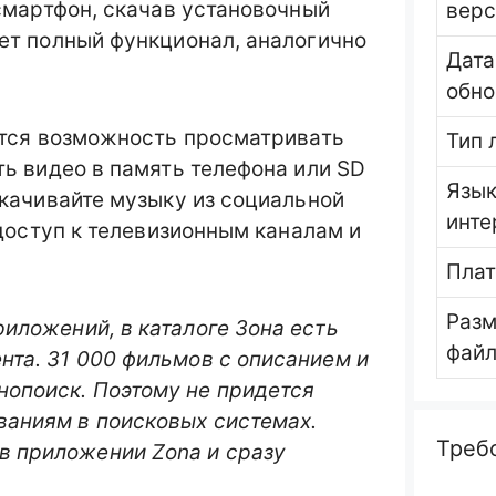
смартфон, скачав установочный
вер
ет полный функционал, аналогично
Дата
обно
ется возможность просматривать
Тип 
ь видео в память телефона или SD
Язы
качивайте музыку из социальной
инте
 доступ к телевизионным каналам и
Пла
Раз
риложений, в каталоге Зона есть
фай
ента. 31 000 фильмов с описанием и
нопоиск. Поэтому не придется
ваниям в поисковых системах.
Треб
в приложении Zona и сразу