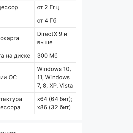
цессор
от 2 Ггц
от 4 Гб
DirectX 9 и
окарта
выше
а на диске
300 Мб
Windows 10,
сии ОС
11, Windows
7, 8, XP, Vista
тектура
x64 (64 бит);
цессора
x86 (32 бит)
гация: